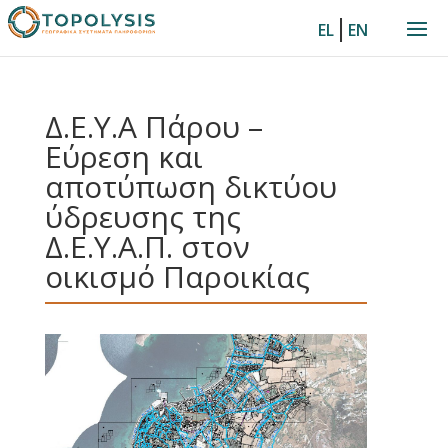
|
EL
EN
Δ.Ε.Υ.Α Πάρου –
Εύρεση και
αποτύπωση δικτύου
ύδρευσης της
Δ.Ε.Υ.Α.Π. στον
οικισμό Παροικίας