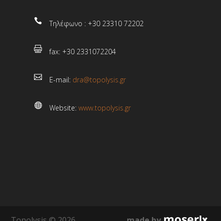

Τηλέφωνο : +30 23310 72202

fax: +30 2331072204

E-mail:
dra@topolysis.gr

Website:
www.topolysis.gr
Topolysis © 2026
made by